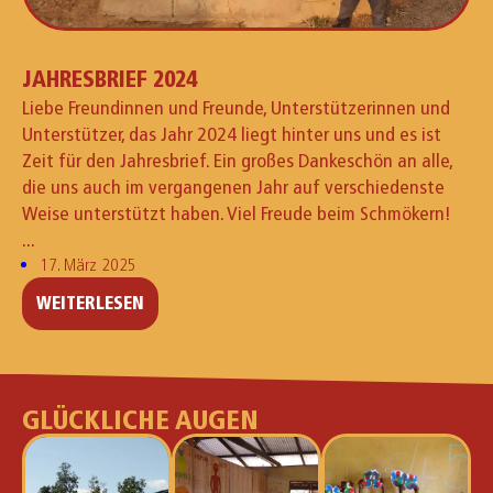
JAHRESBRIEF 2024
Liebe Freundinnen und Freunde, Unterstützerinnen und
Unterstützer, das Jahr 2024 liegt hinter uns und es ist
Zeit für den Jahresbrief. Ein großes Dankeschön an alle,
die uns auch im vergangenen Jahr auf verschiedenste
Weise unterstützt haben. Viel Freude beim Schmökern!
...
17. März 2025
WEITERLESEN
GLÜCKLICHE AUGEN