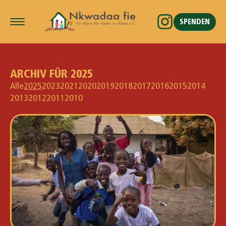
SPENDEN
ARCHIV FÜR 2025
Alle
2025
2023
2021
2020
2019
2018
2017
2016
2015
2014
2013
2012
2011
2010