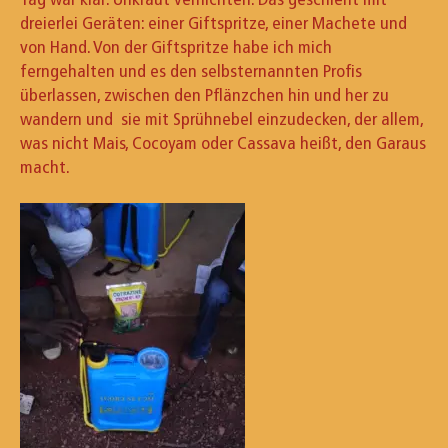
dreierlei Geräten: einer Giftspritze, einer Machete und
von Hand. Von der Giftspritze habe ich mich
ferngehalten und es den selbsternannten Profis
überlassen, zwischen den Pflänzchen hin und her zu
wandern und sie mit Sprühnebel einzudecken, der allem,
was nicht Mais, Cocoyam oder Cassava heißt, den Garaus
macht.