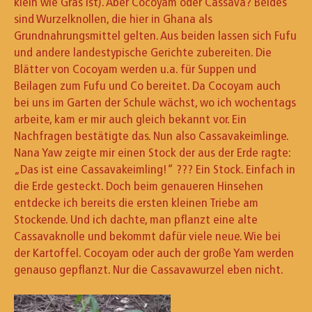
klein wie Gras ist). Aber Cocoyam oder Cassava? Beides
sind Wurzelknollen, die hier in Ghana als
Grundnahrungsmittel gelten. Aus beiden lassen sich Fufu
und andere landestypische Gerichte zubereiten. Die
Blätter von Cocoyam werden u.a. für Suppen und
Beilagen zum Fufu und Co bereitet. Da Cocoyam auch
bei uns im Garten der Schule wächst, wo ich wochentags
arbeite, kam er mir auch gleich bekannt vor. Ein
Nachfragen bestätigte das. Nun also Cassavakeimlinge.
Nana Yaw zeigte mir einen Stock der aus der Erde ragte:
„Das ist eine Cassavakeimling!“ ??? Ein Stock. Einfach in
die Erde gesteckt. Doch beim genaueren Hinsehen
entdecke ich bereits die ersten kleinen Triebe am
Stockende. Und ich dachte, man pflanzt eine alte
Cassavaknolle und bekommt dafür viele neue. Wie bei
der Kartoffel. Cocoyam oder auch der große Yam werden
genauso gepflanzt. Nur die Cassavawurzel eben nicht.