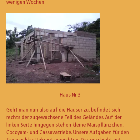
wenigen Wochen.
Haus Nr 3
Geht man nun also auf die Häuser zu, befindet sich
rechts der zugewachsene Teil des Geländes. Auf der
linken Seite hingegen stehen kleine Maispflänzchen,
Cocoyam- und Cassavatriebe. Unsere Aufgaben für den
Tag war klar: Unkraut vernichten. Das geschieht mit