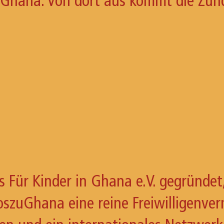
n Ghana. Von dort aus kommt die Zün
 Für Kinder in Ghana e.V. gegründet
oszuGhana eine reine Freiwilligenve