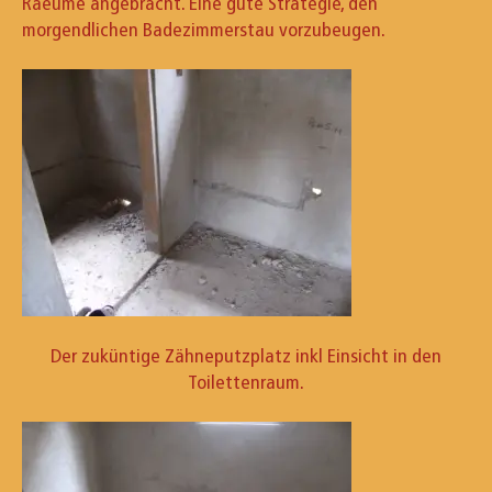
Raeume angebracht. Eine gute Strategie, den
morgendlichen Badezimmerstau vorzubeugen.
Der zuküntige Zähneputzplatz inkl Einsicht in den
Toilettenraum.