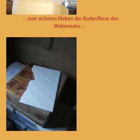
…zum sicheren Kleben der Bodenfliese des
Wohnraums…