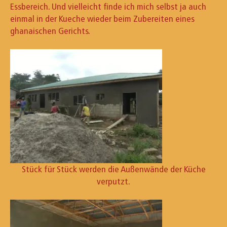
Essbereich. Und vielleicht finde ich mich selbst ja auch
einmal in der Kueche wieder beim Zubereiten eines
ghanaischen Gerichts.
Stück für Stück werden die Außenwände der Küche
verputzt.