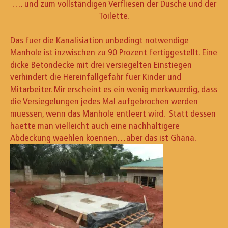
…. und zum vollständigen Verfliesen der Dusche und der
Toilette.
Das fuer die Kanalisiation unbedingt notwendige
Manhole ist inzwischen zu 90 Prozent fertiggestellt. Eine
dicke Betondecke mit drei versiegelten Einstiegen
verhindert die Hereinfallgefahr fuer Kinder und
Mitarbeiter. Mir erscheint es ein wenig merkwuerdig, dass
die Versiegelungen jedes Mal aufgebrochen werden
muessen, wenn das Manhole entleert wird. Statt dessen
haette man vielleicht auch eine nachhaltigere
Abdeckung waehlen koennen…aber das ist Ghana.